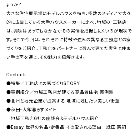
ょうか？
大きな住宅展示場にモデルハウスを持ち、多数のメディアで大々
的に広告している大手ハウスメーカーに比べ、地域の「工務店」
は、興味はあってもなかなかその実情を把握しにくいのが現状で
す。そこで今回は、それぞれに特徴や強みの異なる工務店との家
づくりをご紹介。工務店をパートナーに選んで建てた実例と住ま
い手の声を通じ、その魅力を紐解きます。
Contents
●特集／工務店との家づくりSTORY
●事例紹介／地域工務店が建てる高品質住宅 実例集
●北州と地元企業が提案する 地域に残したい美しい街並
●秋田・大館暮らすメイト
地域工務店6社の座談会＆モデルハウス紹介
●Essay 世界の名品・定番品 その愛される理由 織田 憲嗣