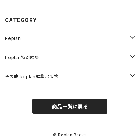
CATEGORY
Replan
Replan北海道
Replan特別編集
Replan宮城
北海道の工務店と建てる。
その他 Replan編集出版物
Replan福島
東北の工務店と建てる。
アース21
商品一覧に戻る
Replan青森
薪ストーブで北海道の冬を楽しむ。
ちきゅうとなかよくしようね
Replan関西
東北のデザイン住宅
SENDAI RENOVATION MAGAZINE
© Replan Books