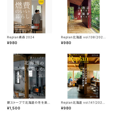
Replan青森 2024
Replan北海道 vol.138（2022
秋冬号）
¥980
¥980
薪ストーブで北海道の冬を楽し
Replan北海道 vol.141（2023
む。
夏秋号）
¥1,500
¥980