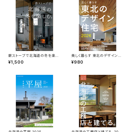
薪ストーブで北海道の冬を楽し
美しく暮らす 東北のデザイン住
む。
宅2026
¥1,500
¥980
北海道の平屋 2025
北海道の工務店と建てる。2024