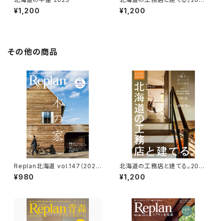
年版
¥1,200
¥1,200
その他の商品
Replan北海道 vol.147（2025
北海道の工務店と建てる。2023
冬春号）
年版
¥980
¥1,200